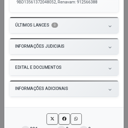
9BD13561372048052, Renavam: 912566388
ÚLTIMOS LANCES
0
keyboard_arrow_down
INFORMAÇÕES JUDICIAIS
keyboard_arrow_down
EDITAL E DOCUMENTOS
keyboard_arrow_down
INFORMAÇÕES ADICIONAIS
keyboard_arrow_down