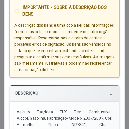
IMPORTANTE - SOBRE A DESCRIÇÃO DOS
error_outline
BENS
A descrição dos bens é uma cópia fiel das informações
fornecidas pelos cartórios, comitente ou outro órgão
responsável. Reservamo-nos o direito de corrigir
possíveis erros de digitação. Os bens são vendidos no
estado que se encontram, cabendo ao interessado
pesquisar e confirmar suas características. As imagens
são meramente ilustrativas e podem não representar
a real situação do bem.
DESCRIÇÃO
keyboard_arrow_down
Veículo Fiat/Idea ELX Flex, Combustível:
Álcool/Gasolina, Fabricação/Modelo 2007/2007, Cor:
Vermelha, Placa: INR7341, Chassi: